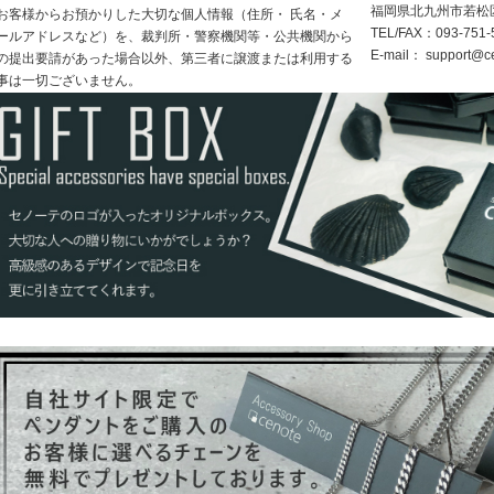
福岡県北九州市若松区浜
お客様からお預かりした大切な個人情報（住所・ 氏名・メ
TEL/FAX：093-751-
ールアドレスなど）を、裁判所・警察機関等・公共機関から
E-mail：
support@ce
の提出要請があった場合以外、第三者に譲渡または利用する
事は一切ございません。