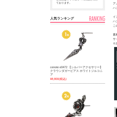
ております。
ア
ハ
イ
人気ランキング
ハ
こ
素
サ
※
cenote e0472 【シルバーアクセサリー】
クラウンダガーピアス ホワイトジルコニ
ア
¥8,800
(税込)