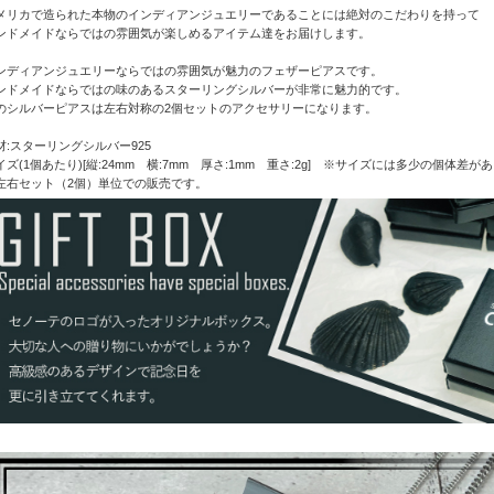
メリカで造られた本物のインディアンジュエリーであることには絶対のこだわりを持って
ンドメイドならではの雰囲気が楽しめるアイテム達をお届けします。
ンディアンジュエリーならではの雰囲気が魅力のフェザーピアスです。
ンドメイドならではの味のあるスターリングシルバーが非常に魅力的です。
のシルバーピアスは左右対称の2個セットのアクセサリーになります。
材:スターリングシルバー925
イズ(1個あたり)[縦:24mm 横:7mm 厚さ:1mm 重さ:2g] ※サイズには多少の個体差が
左右セット（2個）単位での販売です。