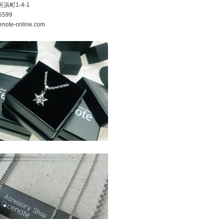
町1-4-1
5599
note-online.com