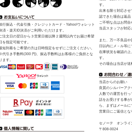
す。
出来る限り対応させ
認できた場合は返品
ご不明な点はお問合
銀行振込・代金引換・クレジットカード・Yahoo!ウォレット
当店スタッフが対応
決済・楽天ID決済がご利用いただけます。
ご注文日の翌日から３営業日後以降２週間以内でお届け希望
また、万一不良品や
日を指定可能です。
日以内にメ－ル等に
最短到着をご希望の方は日時指定をせずにご注文ください。
在庫状況を確認の上
※代引き手数料(300 円)、振込手数料はお客様のご負担とな
す。
ります。
その場合は当店が送
当店からのお願い
良質のシルバーアク
人数での運営を行っ
話をお受けする事が
ら、まずはメールに
営業日にご返信とな
セノーテ オンライ
〒808-0024