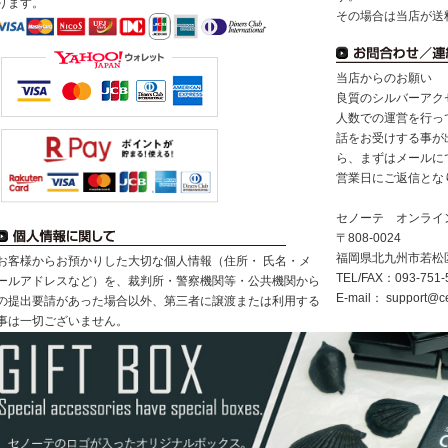
ります。
その場合は当店が送
当店からのお願い
良質のシルバーアク
人数での運営を行っ
話をお受けする事が
ら、まずはメールに
営業日にご返信とな
セノーテ オンライ
〒808-0024
福岡県北九州市若松区浜
お客様からお預かりした大切な個人情報（住所・ 氏名・メ
TEL/FAX：093-751-
ールアドレスなど）を、裁判所・警察機関等・公共機関から
E-mail：
support@ce
の提出要請があった場合以外、第三者に譲渡または利用する
事は一切ございません。