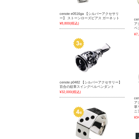
cenote e0516ga 【シルバーアクセサリ
ー】 ストーンローズピアス ガーネット
ce
¥8,800
(税込)
ア
ペ
¥7
cenote p0482 【シルバーアクセサリー】
百合の紋章スイングベルペンダント
¥32,000
(税込)
ce
ア
草
ニ
¥3