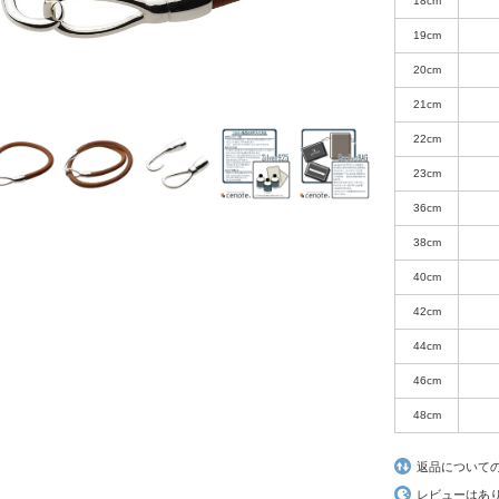
18cm
19cm
20cm
21cm
22cm
23cm
36cm
38cm
40cm
42cm
44cm
46cm
48cm
返品について
レビューはあ