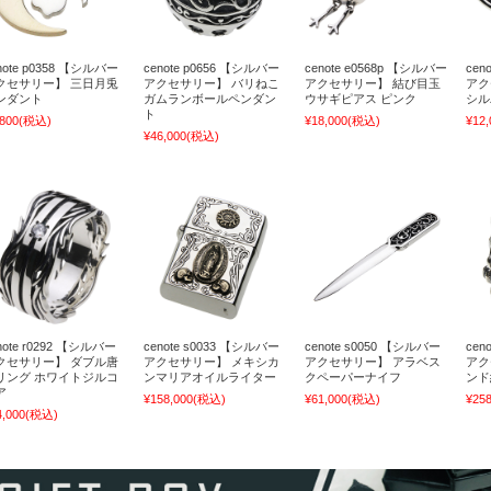
note p0358 【シルバー
cenote p0656 【シルバー
cenote e0568p 【シルバー
cen
クセサリー】 三日月兎
アクセサリー】 バリねこ
アクセサリー】 結び目玉
アク
ンダント
ガムランボールペンダン
ウサギピアス ピンク
シル
ト
,800
(税込)
¥18,000
(税込)
¥12,
¥46,000
(税込)
note r0292 【シルバー
cenote s0033 【シルバー
cenote s0050 【シルバー
cen
クセサリー】 ダブル唐
アクセサリー】 メキシカ
アクセサリー】 アラベス
アク
リング ホワイトジルコ
ンマリアオイルライター
クペーパーナイフ
ンド
ア
¥158,000
(税込)
¥61,000
(税込)
¥258
4,000
(税込)