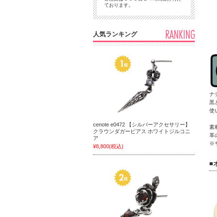
ております。
人気ランキング
ナ
黒
使
cenote e0472 【シルバーアクセサリー】
素
クラウンダガーピアス ホワイトジルコニ
革
ア
※
¥8,800
(税込)
■