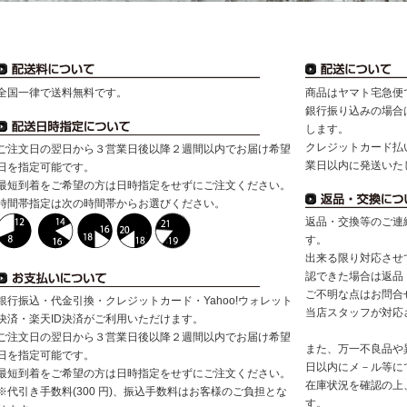
全国一律で送料無料です。
商品はヤマト宅急便
銀行振り込みの場合
します。
クレジットカード払
ご注文日の翌日から３営業日後以降２週間以内でお届け希望
業日以内に発送いた
日を指定可能です。
最短到着をご希望の方は日時指定をせずにご注文ください。
時間帯指定は次の時間帯からお選びください。
返品・交換等のご連
す。
出来る限り対応させ
認できた場合は返品
ご不明な点はお問合
銀行振込・代金引換・クレジットカード・Yahoo!ウォレット
当店スタッフが対応
決済・楽天ID決済がご利用いただけます。
ご注文日の翌日から３営業日後以降２週間以内でお届け希望
また、万一不良品や
日を指定可能です。
日以内にメ－ル等に
最短到着をご希望の方は日時指定をせずにご注文ください。
在庫状況を確認の上
※代引き手数料(300 円)、振込手数料はお客様のご負担とな
す。