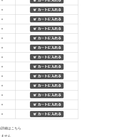
○
○
○
○
○
○
○
○
○
○
○
○
○
の詳細はこちら
りません