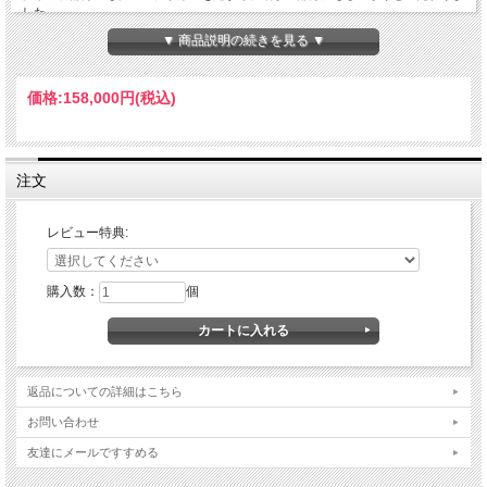
した。
ハード過ぎないデザインなので、どんなパンツとの組み合わせでも相性の良いアイ
▼ 商品説明の続きを見る ▼
テムです。
財布やキーケースなどをベルトループやバッグと繋ぐのにご利用いただけます。
価格:
158,000円
(税込)
素材:スターリングシルバー925
サイズ[幅:8mm 厚さ:8mm 重さ:93g 長さ:53cm]
※サイズには多少の個体差があります。
注文
レビュー特典:
購入数：
個
返品についての詳細はこちら
お問い合わせ
友達にメールですすめる