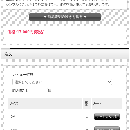
シンプルにこれだけで身に着けても、他の指輪と重ねても使い易いです。
素材:スターリングシルバー925
▼ 商品説明の続きを見る ▼
サイズ[高さ:4mm 厚さ:2mm 重さ:4g] ※サイズには多少の個体差があります。
価格:
17,000円
(税込)
注文
レビュー特典:
購入数:
個
在
サイズ
カート
庫
○
9号
○
11号