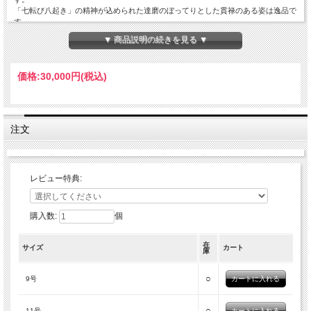
「七転び八起き」の精神が込められた達磨のぼってりとした貫禄のある姿は逸品で
す。
あえて片目の眼入れにすることで、祈願成就の意味合いも含まれているアクセで
▼ 商品説明の続きを見る ▼
す。
素材:スターリングシルバー925 石:ホワイトジルコニア
価格:
30,000円
(税込)
サイズ[幅:20mm 厚さ:6mm 重さ:10g] ※サイズには多少の個体差があります。
注文
レビュー特典:
購入数:
個
在
サイズ
カート
庫
○
9号
○
11号