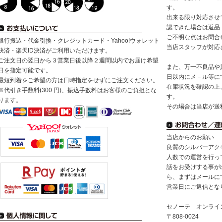
す。
出来る限り対応させ
認できた場合は返品
ご不明な点はお問合
銀行振込・代金引換・クレジットカード・Yahoo!ウォレット
当店スタッフが対応
決済・楽天ID決済がご利用いただけます。
ご注文日の翌日から３営業日後以降２週間以内でお届け希望
また、万一不良品や
日を指定可能です。
日以内にメ－ル等に
最短到着をご希望の方は日時指定をせずにご注文ください。
在庫状況を確認の上
※代引き手数料(300 円)、振込手数料はお客様のご負担とな
す。
ります。
その場合は当店が送
当店からのお願い
良質のシルバーアク
人数での運営を行っ
話をお受けする事が
ら、まずはメールに
営業日にご返信とな
セノーテ オンライ
〒808-0024