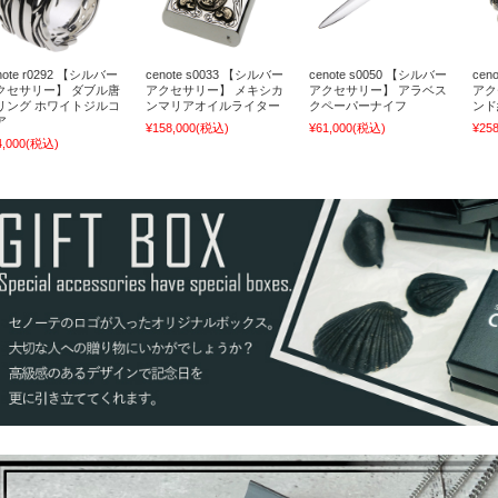
note r0292 【シルバー
cenote s0033 【シルバー
cenote s0050 【シルバー
cen
クセサリー】 ダブル唐
アクセサリー】 メキシカ
アクセサリー】 アラベス
アク
リング ホワイトジルコ
ンマリアオイルライター
クペーパーナイフ
ンド
ア
¥158,000
(税込)
¥61,000
(税込)
¥258
4,000
(税込)