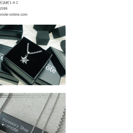
町1-4-1
5599
note-online.com