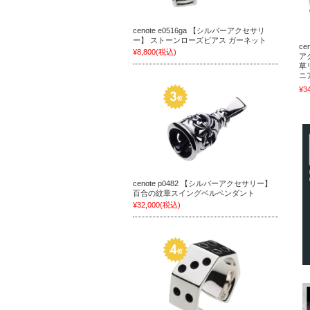
cenote e0516ga 【シルバーアクセサリ
ー】 ストーンローズピアス ガーネット
ce
¥8,800
(税込)
ア
草
ニ
¥3
cenote p0482 【シルバーアクセサリー】
百合の紋章スイングベルペンダント
¥32,000
(税込)