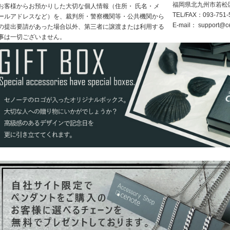
福岡県北九州市若松区浜
お客様からお預かりした大切な個人情報（住所・ 氏名・メ
TEL/FAX：093-751-
ールアドレスなど）を、裁判所・警察機関等・公共機関から
E-mail：
support@ce
の提出要請があった場合以外、第三者に譲渡または利用する
事は一切ございません。