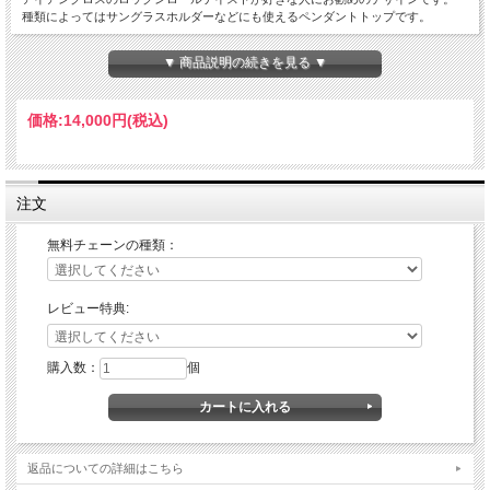
種類によってはサングラスホルダーなどにも使えるペンダントトップです。
素材:スターリングシルバー925
▼ 商品説明の続きを見る ▼
サイズ[縦:24mm 横:17mm 厚さ:5mm 重さ:4g] ※サイズには多少の個体差が
あります。
価格:
14,000円
(税込)
注文
無料チェーンの種類：
レビュー特典:
購入数：
個
返品についての詳細はこちら