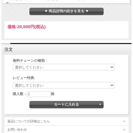
す。
▼ 商品説明の続きを見る ▼
素材:スターリングシルバー925
サイズ[縦:54mm 横:15mm 厚さ:4mm 重さ:6g] ※サイズには多少の個体差が
あります。
価格:
20,000円
(税込)
注文
無料チェーンの種類：
レビュー特典:
購入数：
個
返品についての詳細はこちら
お問い合わせ