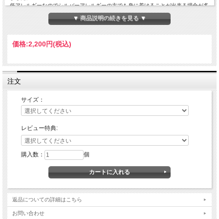
低アレルギーなのでシルバーアレルギーの方でも身に着けることが出来る場合が多
いです。
▼ 商品説明の続きを見る ▼
素材:ステンレススチール
チェーン幅:4mm
価格:
2,200円
(税込)
※サイズには多少の個体差があります。
注文
サイズ：
レビュー特典:
購入数：
個
返品についての詳細はこちら
お問い合わせ