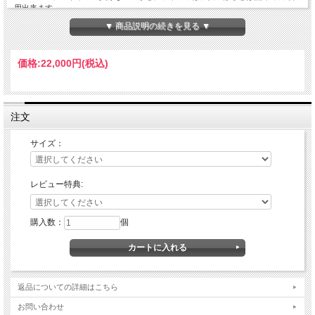
用出来ます。
キヘイとIDプレートの組み合わせで絶対ハズさないメンズアクセサリーに仕上がっ
▼ 商品説明の続きを見る ▼
ています。
素材:ホワイトメタル 石:ブラックジルコニア
価格:
22,000円
(税込)
サイズ[幅:17mm 厚さ:7mm 重さ:60g] ※サイズには多少の個体差があります。
注文
サイズ：
レビュー特典:
購入数：
個
返品についての詳細はこちら
お問い合わせ