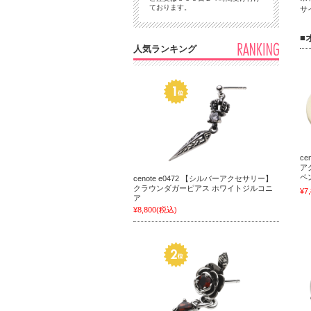
ております。
サ
■
人気ランキング
ce
ア
ペ
cenote e0472 【シルバーアクセサリー】
クラウンダガーピアス ホワイトジルコニ
¥7
ア
¥8,800
(税込)