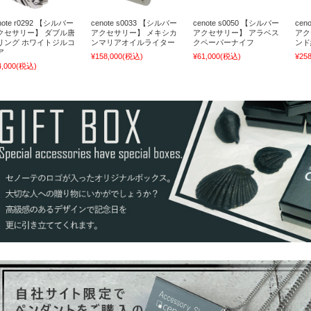
note r0292 【シルバー
cenote s0033 【シルバー
cenote s0050 【シルバー
cen
クセサリー】 ダブル唐
アクセサリー】 メキシカ
アクセサリー】 アラベス
アク
リング ホワイトジルコ
ンマリアオイルライター
クペーパーナイフ
ンド
ア
¥158,000
(税込)
¥61,000
(税込)
¥258
4,000
(税込)