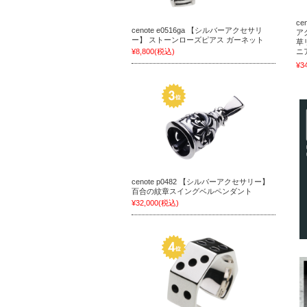
ce
cenote e0516ga 【シルバーアクセサリ
ア
ー】 ストーンローズピアス ガーネット
草
¥8,800
(税込)
ニ
¥3
cenote p0482 【シルバーアクセサリー】
百合の紋章スイングベルペンダント
¥32,000
(税込)