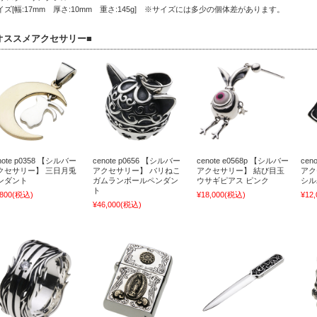
イズ[幅:17mm 厚さ:10mm 重さ:145g] ※サイズには多少の個体差があります。
オススメアクセサリー■
note p0358 【シルバー
cenote p0656 【シルバー
cenote e0568p 【シルバー
cen
クセサリー】 三日月兎
アクセサリー】 バリねこ
アクセサリー】 結び目玉
アク
ンダント
ガムランボールペンダン
ウサギピアス ピンク
シル
ト
,800
(税込)
¥18,000
(税込)
¥12,
¥46,000
(税込)