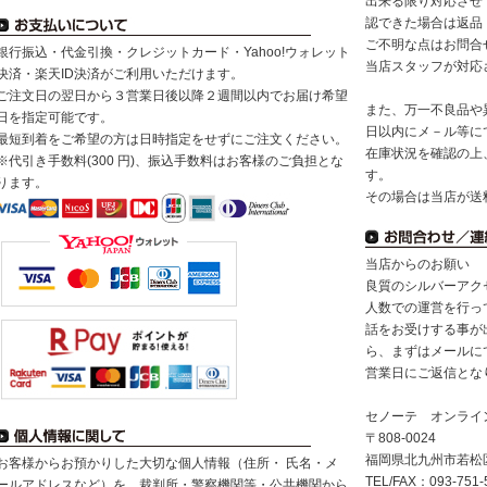
出来る限り対応させ
認できた場合は返品
ご不明な点はお問合
銀行振込・代金引換・クレジットカード・Yahoo!ウォレット
当店スタッフが対応
決済・楽天ID決済がご利用いただけます。
ご注文日の翌日から３営業日後以降２週間以内でお届け希望
また、万一不良品や
日を指定可能です。
日以内にメ－ル等に
最短到着をご希望の方は日時指定をせずにご注文ください。
在庫状況を確認の上
※代引き手数料(300 円)、振込手数料はお客様のご負担とな
す。
ります。
その場合は当店が送
当店からのお願い
良質のシルバーアク
人数での運営を行っ
話をお受けする事が
ら、まずはメールに
営業日にご返信とな
セノーテ オンライ
〒808-0024
福岡県北九州市若松区浜
お客様からお預かりした大切な個人情報（住所・ 氏名・メ
TEL/FAX：093-751-
ールアドレスなど）を、裁判所・警察機関等・公共機関から