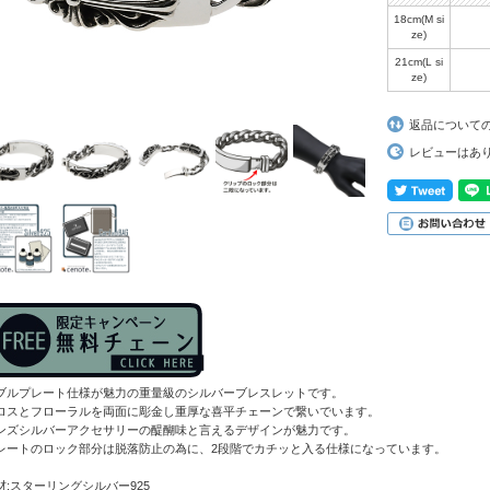
18cm(M si
ze)
21cm(L si
ze)
返品について
レビューはあ
ブルプレート仕様が魅力の重量級のシルバーブレスレットです。
ロスとフローラルを両面に彫金し重厚な喜平チェーンで繋いでいます。
ンズシルバーアクセサリーの醍醐味と言えるデザインが魅力です。
レートのロック部分は脱落防止の為に、2段階でカチッと入る仕様になっています。
材:スターリングシルバー925