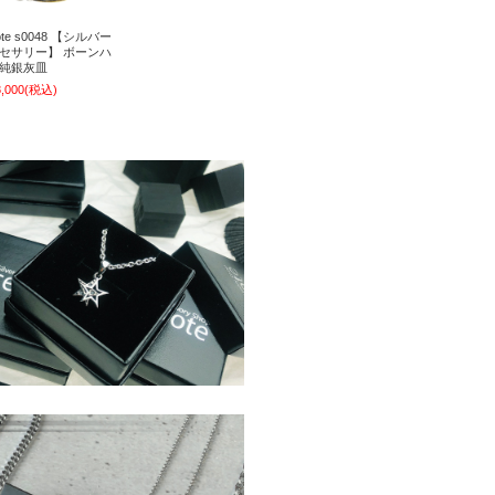
ote s0048 【シルバー
セサリー】 ボーンハ
純銀灰皿
,000
(税込)